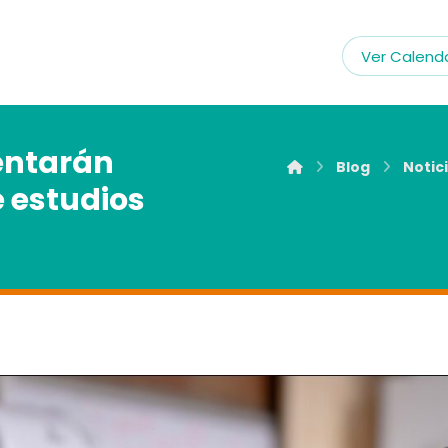
Ver Calenda
entarán
Blog
Notic
e estudios